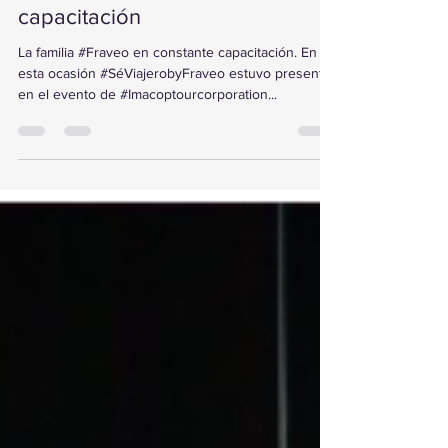
15 dic 2022
1 min de lectura
FraVEO con IMACOP de
capacitación
La familia #Fraveo en constante capacitación. En
esta ocasión #SéViajerobyFraveo estuvo presente
en el evento de #Imacoptourcorporation...