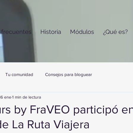
 frecuentes
Historia
Módulos
¿Qué es?
Tu comunidad
Consejos para bloguear
16 ene
1 min de lectura
urs by FraVEO participó e
e La Ruta Viajera