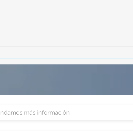
TourTravelynByFraveo
Vive
participó en la capacitación vía
parti
Zoom
organ