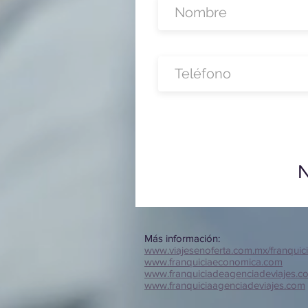
N
Más información:
www.viajesenoferta.com.mx/franquic
www.franquiciaeconomica.com
www.franquiciadeagenciadeviajes.c
www.franquiciaagenciadeviajes.com