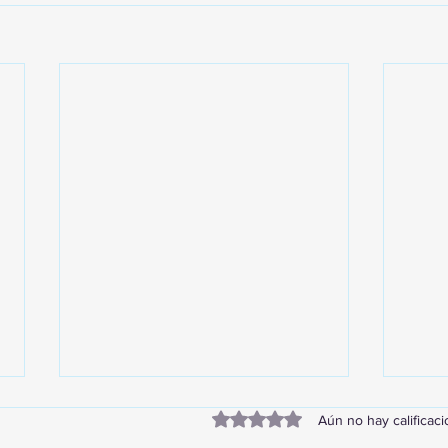
Obtuvo 0 de 5 estrellas.
Aún no hay calificac