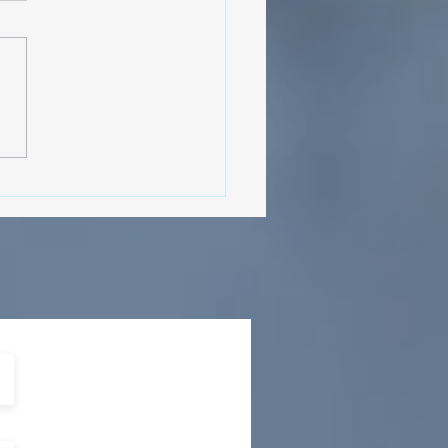
MásViajandoByFraveo
cipó en la caravana
izada por Nefertari