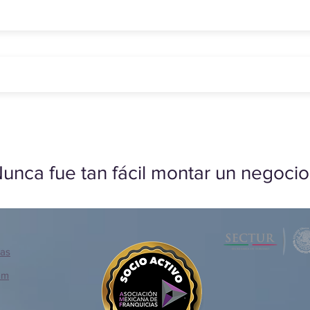
unca fue tan fácil montar un negocio
ias
om