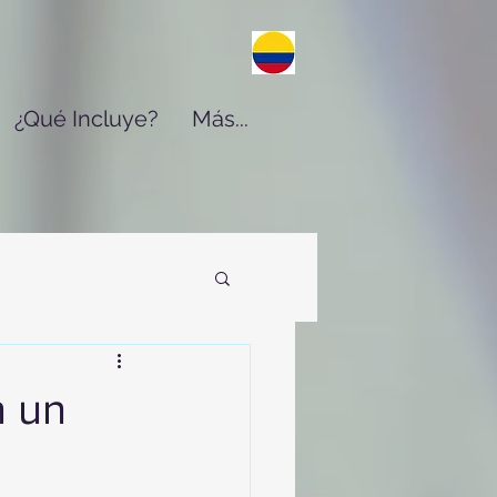
¿Qué Incluye?
Más...
n un