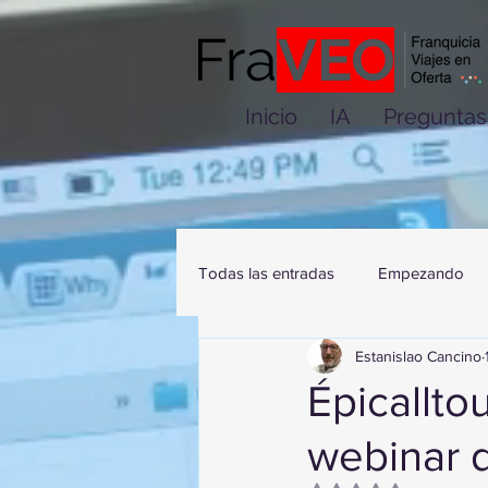
Inicio
IA
Preguntas
Todas las entradas
Empezando
Estanislao Cancino
Épicallto
webinar d