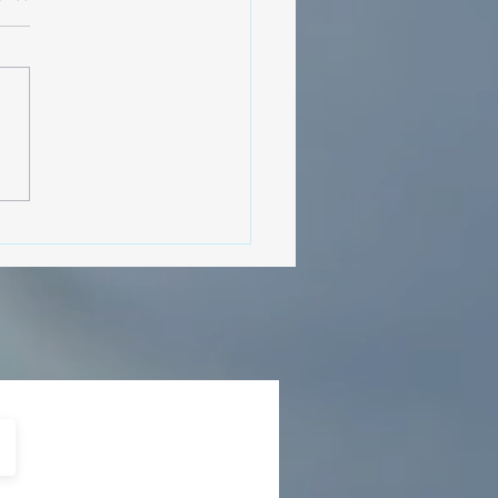
MásViajandoByFraveo
cipó en la caravana
izada por Nefertari