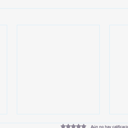
Obtuvo 0 de 5 estrellas.
Aún no hay calificac