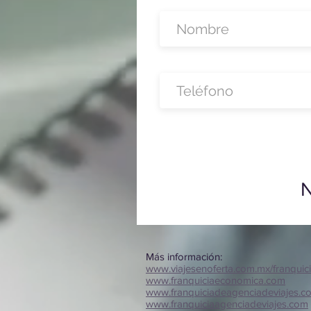
N
Más información:
www.viajesenoferta.com.mx/franquic
www.franquiciaeconomica.com
www.franquiciadeagenciadeviajes.c
www.franquiciaagenciadeviajes.com