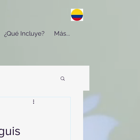
¿Qué Incluye?
Más...
guis