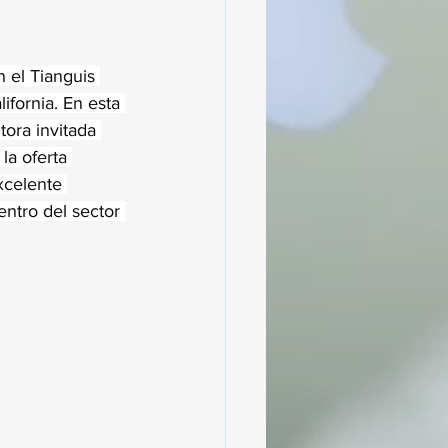
 el Tianguis 
ifornia. En esta 
ora invitada 
la oferta 
xcelente 
entro del sector 