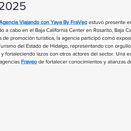
 2025
trellas.
Agencia Viajando con Yaya By FraVeo
 estuvo presente en
o a cabo en el Baja California Center en Rosarito, Baja Cal
 de promoción turística, la agencia participó como exposit
Turismo del Estado de Hidalgo, representando con orgullo 
o y fortaleciendo lazos con otros actores del sector. Una e
 agencias 
Fraveo
 de fortalecer conocimientos y alianzas d