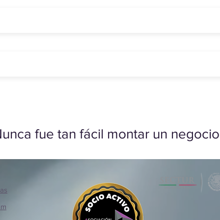
unca fue tan fácil montar un negocio
ias
om