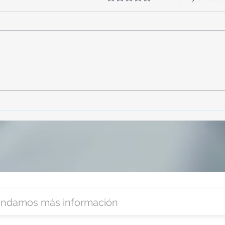
TourTravelynByFraveo
Vive
participó en la capacitación vía
parti
Zoom
organ