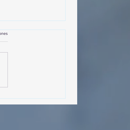
iones
sencia Destacada en la
vana Turística de
ulco!