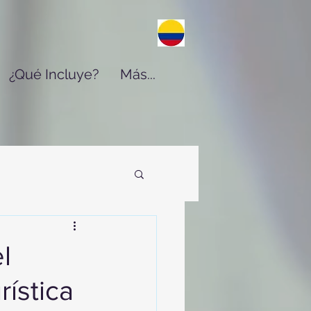
¿Qué Incluye?
Más...
l
rística