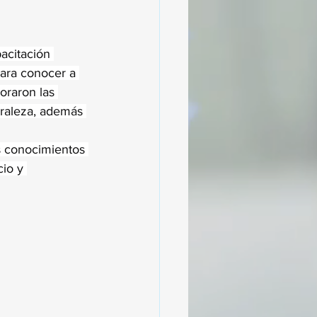
acitación 
ara conocer a 
loraron las 
uraleza, además 
s conocimientos 
cio y 