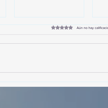
Obtuvo 0 de 5 estrellas.
Aún no hay calificac
¡Acapulco y Guerrero se
¡Pre
Visten de Fiesta!
Cara
Acap