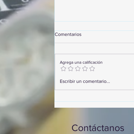
Comentarios
Agrega una calificación
¡Arte, Vino y las Mejores
Escribir un comentario...
Playas de Florida!
Contáctanos