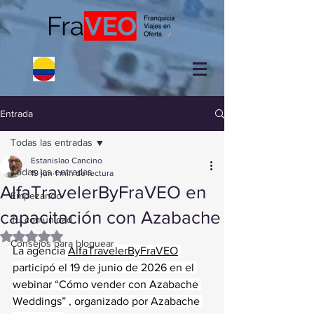
Entrada
Todas las entradas
Estanislao Cancino
Todas las entradas
19 jun
1 min de lectura
AlfaTravelerByFraVEO en
Empezando
capacitación con Azabache
Tu comunidad
Obtuvo NaN de 5 estrellas.
Consejos para bloguear
La agencia 
AlfaTravelerByFraVEO
participó el 19 de junio de 2026 en el 
webinar “Cómo vender con Azabache 
Weddings” , organizado por Azabache 