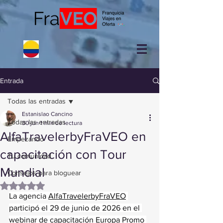
Entrada
Todas las entradas
Estanislao Cancino
Todas las entradas
30 jun
1 min de lectura
AlfaTravelerbyFraVEO en
Empezando
capacitación con Tour
Tu comunidad
Mundial
Consejos para bloguear
Obtuvo NaN de 5 estrellas.
La agencia 
AlfaTravelerbyFraVEO
participó el 29 de junio de 2026 en el 
webinar de capacitación Europa Promo 