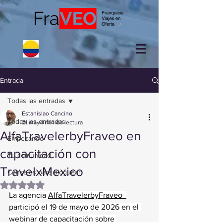
Entrada
Todas las entradas
Estanislao Cancino
Todas las entradas
21 may
1 min de lectura
AlfaTravelerbyFraveo en
Empezando
capacitación con
Tu comunidad
TravelxMexico
Consejos para bloguear
Obtuvo NaN de 5 estrellas.
La agencia 
AlfaTravelerbyFraveo  
participó el 19 de mayo de 2026 en el 
webinar de capacitación sobre 