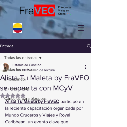
Entrada
Todas las entradas
Estanislao Cancino
Todas las entradas
11 mar 2025
1 min de lectura
Alista Tu Maleta by FraVEO
Empezando
se capacita con MCyV
Tu comunidad
Obtuvo NaN de 5 estrellas.
Consejos para bloguear
Alista Tu Maleta by FraVEO
 participó en 
la reciente capacitación organizada por 
Mundo Cruceros y Viajes y Royal 
Caribbean, un evento clave que 