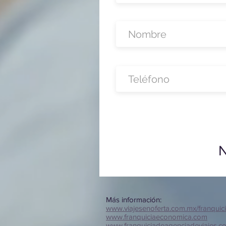
N
Más información:
www.viajesenoferta.com.mx/franquic
www.franquiciaeconomica.com
www.franquiciadeagenciadeviajes.c