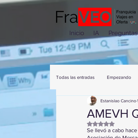
Inicio
IA
Preguntas
Todas las entradas
Empezando
Estanislao Cancino
AMEVH Q
Obtuvo NaN de 5 es
Se llevó a cabo hac
Asociación de Mercad