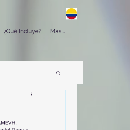
¿Qué Incluye?
Más...
 AMEVH, 
 hotel Domun 