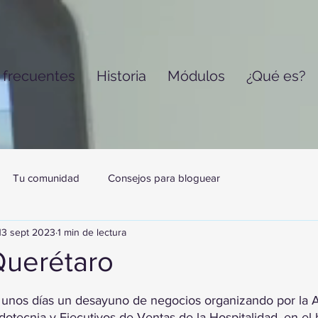
 frecuentes
Historia
Módulos
¿Qué es?
Tu comunidad
Consejos para bloguear
13 sept 2023
1 min de lectura
uerétaro
trellas.
e unos días un desayuno de negocios organizando por la
otecnia y Ejecutivos de Ventas de la Hospitalidad, en el