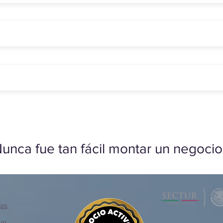
unca fue tan fácil montar un negocio
ias
om