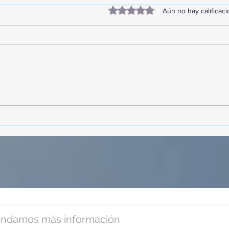
Obtuvo 0 de 5 estrellas.
Aún no hay calificac
¡Acapulco y Guerrero se
¡Pre
Visten de Fiesta!
Cara
Acap