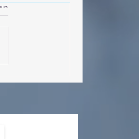
iones
sencia Destacada en la
vana Turística de
ulco!