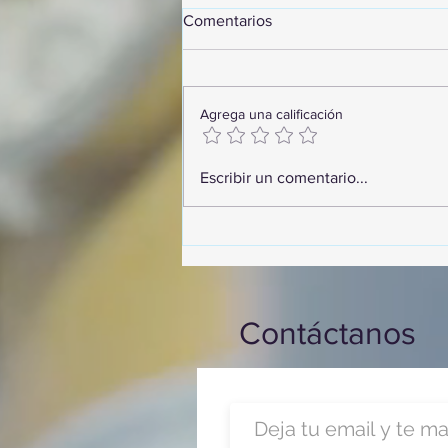
Comentarios
Agrega una calificación
¡Arte, Vino y las Mejores
Escribir un comentario...
Playas de Florida!
Contáctanos