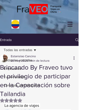
Entrada
Todas las entradas
Estanislao Cancino
Todas las entradas
28 may 2025
1 min de lectura
Brincando By Fraveo tuvo
Empezando
el privilegio de participar
Tu comunidad
en la Capacitación sobre
Consejos para bloguear
Tailandia
Obtuvo NaN de 5 estrellas.
La agencia de viajes 