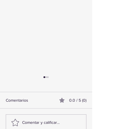
Comentarios
0.0 / 5 (0)
TourTravelynByFraveo
ViveMásViajand
Comentar y calificar...
participó en la capacitación
participó en la c