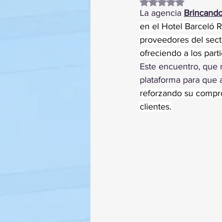
Obtuvo NaN de 5 es
La agencia 
Brincando
en el Hotel Barceló 
proveedores del secto
ofreciendo a los part
Este encuentro, que r
plataforma para que 
reforzando su compro
clientes.