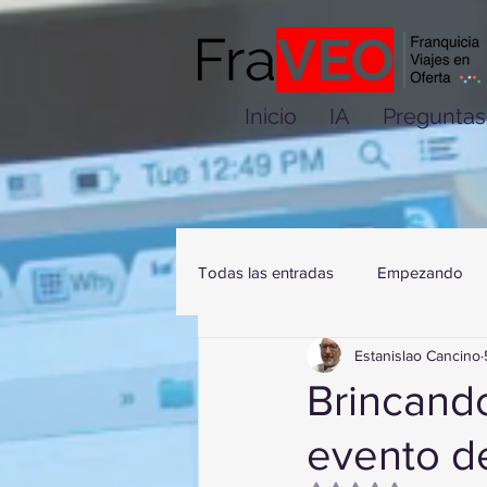
Inicio
IA
Preguntas
Todas las entradas
Empezando
Estanislao Cancino
Brincando
evento 