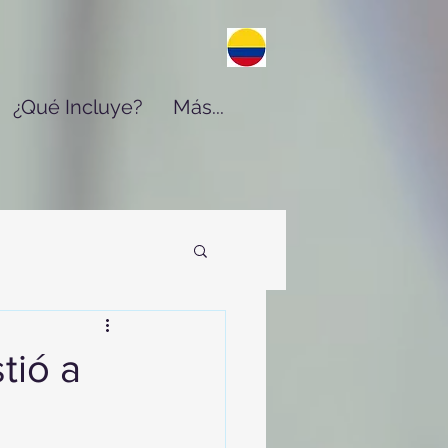
¿Qué Incluye?
Más...
tió a