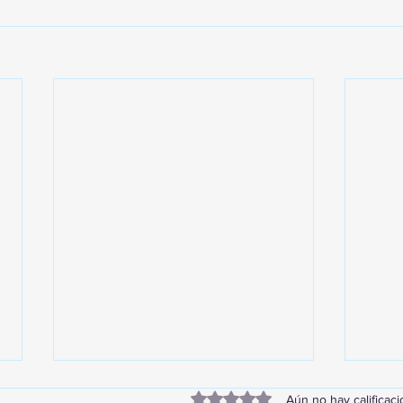
Obtuvo 0 de 5 estrellas.
Aún no hay calificac