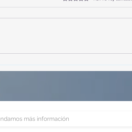
TourTravelynByFraveo
Vive
participó en la capacitación vía
parti
Zoom
organ