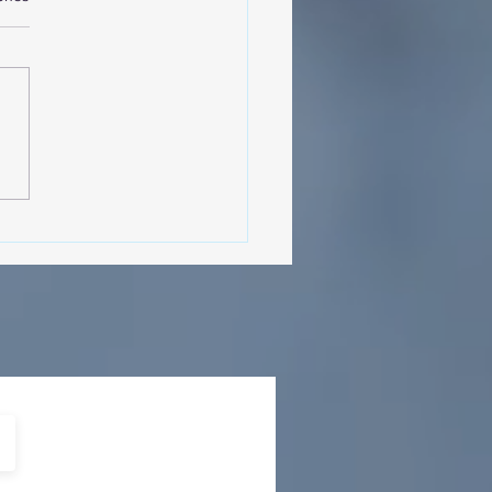
MásViajandoByFraveo
cipó en la caravana
izada por Nefertari