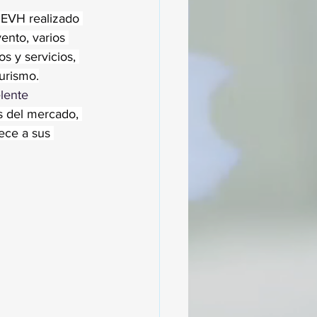
MEVH realizado 
ento, varios 
s y servicios, 
turismo.
lente 
s del mercado, 
ece a sus 