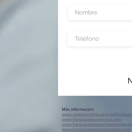
N
Más información:
www.viajesenoferta.com.mx/franquic
www.franquiciaeconomica.com
www.franquiciadeagenciadeviajes.c
www.franquiciaagenciadeviajes.com