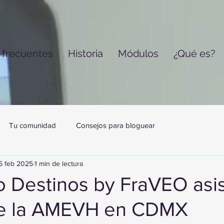
 frecuentes
Historia
Módulos
¿Qué es?
Tu comunidad
Consejos para bloguear
5 feb 2025
1 min de lectura
 Destinos by FraVEO asis
de la AMEVH en CDMX