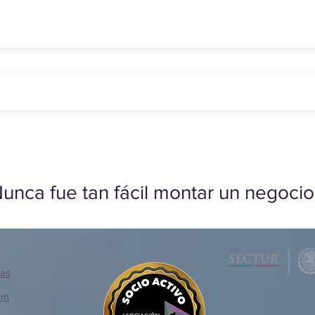
unca fue tan fácil montar un negocio
ias
om