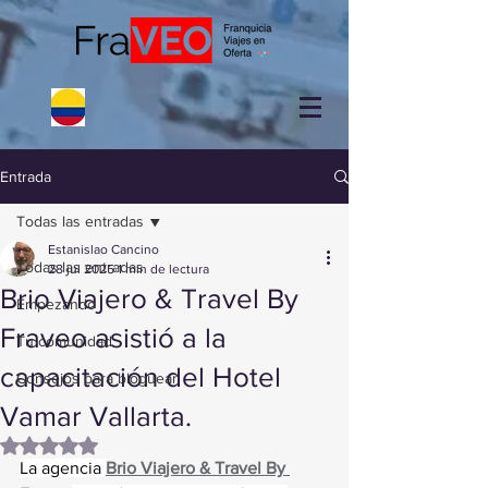
Entrada
Todas las entradas
Estanislao Cancino
Todas las entradas
28 jul 2025
1 min de lectura
Brio Viajero & Travel By
Empezando
Fraveo asistió a la
Tu comunidad
capacitación del Hotel
Consejos para bloguear
Vamar Vallarta.
Obtuvo NaN de 5 estrellas.
La agencia 
Brio Viajero & Travel By 