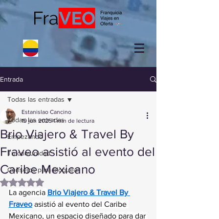
Entrada
Todas las entradas
Estanislao Cancino
Todas las entradas
19 jun 2025
1 min de lectura
Brio Viajero & Travel By
Empezando
Fraveo asistió al evento del
Tu comunidad
Caribe Mexicano
Consejos para bloguear
Obtuvo NaN de 5 estrellas.
La agencia 
Brio Viajero & Travel By 
Fraveo
 asistió al evento del Caribe 
Mexicano, un espacio diseñado para dar 