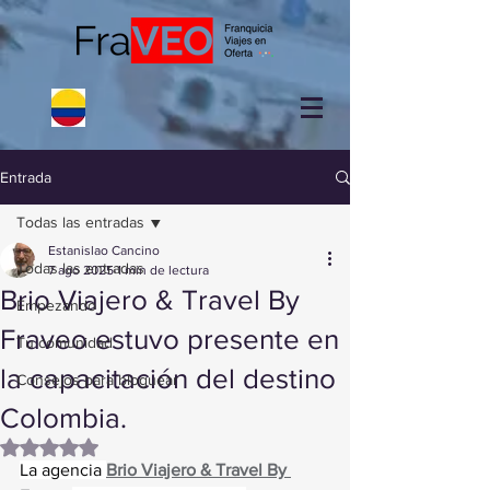
Entrada
Todas las entradas
Estanislao Cancino
Todas las entradas
7 ago 2025
1 min de lectura
Brio Viajero & Travel By
Empezando
Fraveo estuvo presente en
Tu comunidad
la capacitación del destino
Consejos para bloguear
Colombia.
Obtuvo NaN de 5 estrellas.
La agencia 
Brio Viajero & Travel By 