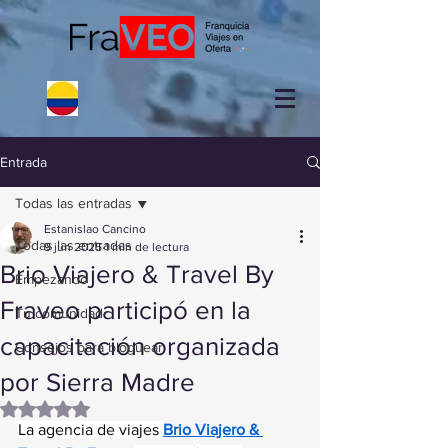
Entrada
Todas las entradas
Estanislao Cancino
Todas las entradas
9 jun 2025
1 min de lectura
Brio Viajero & Travel By
Empezando
Fraveo participó en la
Tu comunidad
capacitación organizada
Consejos para bloguear
por Sierra Madre
Obtuvo NaN de 5 estrellas.
La agencia de viajes 
Brio Viajero & 