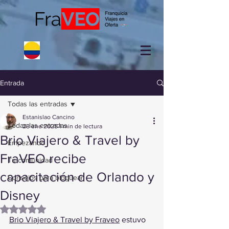
Entrada
Todas las entradas
Estanislao Cancino
Todas las entradas
28 ene 2025
1 min de lectura
Brio Viajero & Travel by
Empezando
FraVEO recibe
Tu comunidad
capacitación de Orlando y
Consejos para bloguear
Disney
Obtuvo NaN de 5 estrellas.
Brio Viajero & Travel by Fraveo
 estuvo 