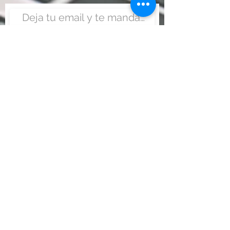
Enviar
Nunca fue tan fácil montar
un negocio
Más información:
www.viajesenoferta.com.mx/franquicias
www.franquiciaeconomica.com
www.franquiciadeagenciadeviajes.com
www.franquiciaagenciadeviajes.com