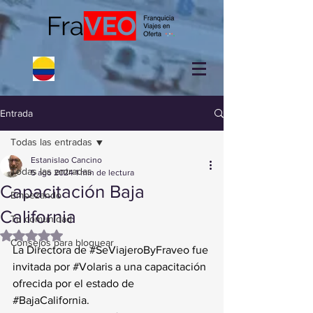
Entrada
Todas las entradas
Estanislao Cancino
Todas las entradas
5 ago 2024
1 min de lectura
Capacitación Baja
Empezando
California
Tu comunidad
Obtuvo NaN de 5 estrellas.
Consejos para bloguear
La Directora de 
#SeViajeroByFraveo
 fue 
invitada por 
#Volaris
 a una capacitación 
ofrecida por el estado de 
#BajaCalifornia
. 