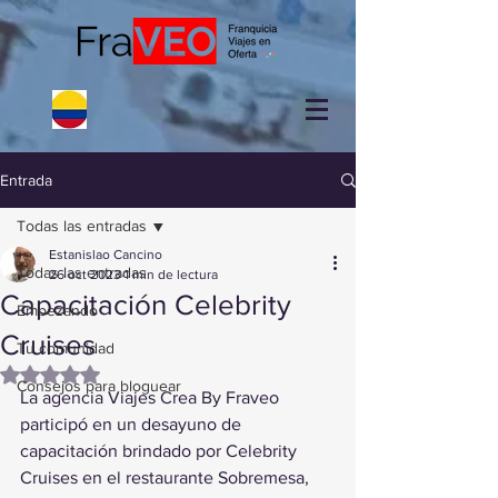
Entrada
Todas las entradas
Estanislao Cancino
Todas las entradas
26 oct 2023
1 min de lectura
Capacitación Celebrity
Empezando
Cruises
Tu comunidad
Obtuvo NaN de 5 estrellas.
Consejos para bloguear
La agencia Viajes Crea By Fraveo 
participó en un desayuno de 
capacitación brindado por Celebrity 
Cruises en el restaurante Sobremesa, 