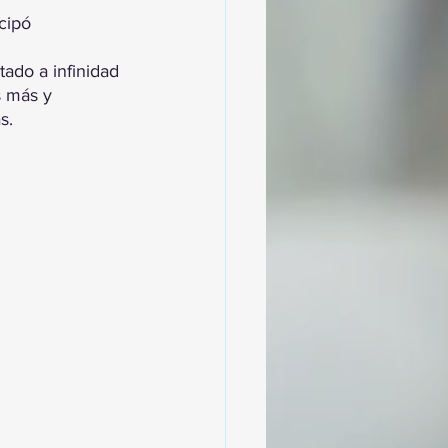
cipó 
tado a infinidad 
s más y 
s.