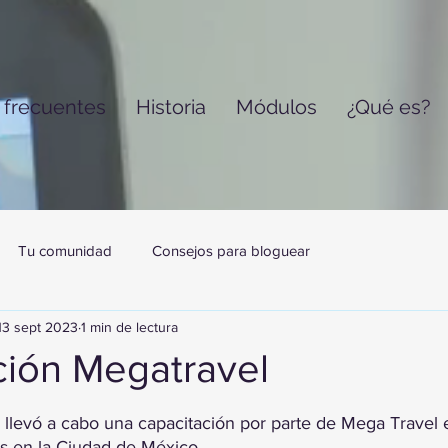
 frecuentes
Historia
Módulos
¿Qué es?
Tu comunidad
Consejos para bloguear
13 sept 2023
1 min de lectura
ción Megatravel
trellas.
 llevó a cabo una capacitación por parte de Mega Travel 
as en la Ciudad de México.