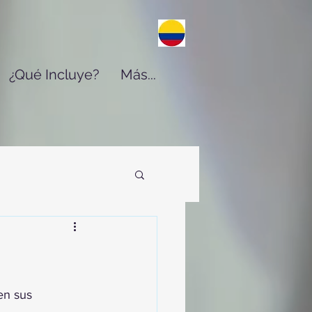
¿Qué Incluye?
Más...
en sus 