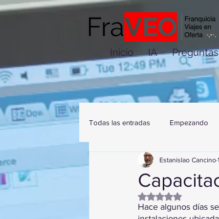
Inicio
IA
Preguntas
Todas las entradas
Empezando
Estanislao Cancino
Capacita
Obtuvo NaN de 5 es
Hace algunos días se
instalaciones ubicad