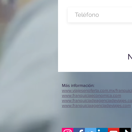
N
Más información:
www.viajesenoferta.com.mx/franquic
www.franquiciaeconomica.com
www.franquiciadeagenciadeviajes.c
www.franquiciaagenciadeviajes.com