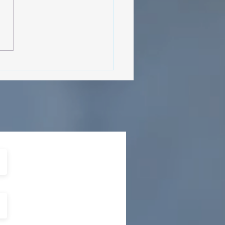
MásViajandoByFraveo
cipó en la caravana
izada por Nefertari