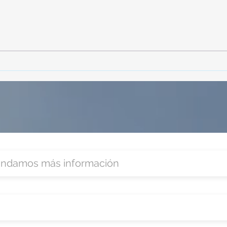
TourTravelynByFraveo
Vive
participó en la capacitación vía
parti
Zoom
organ