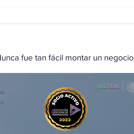
unca fue tan fácil montar un negocio
ias
om