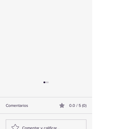
Comentarios
0.0 / 5 (0)
TourTravelynByFraveo
ViveMásViajand
Comentar y calificar...