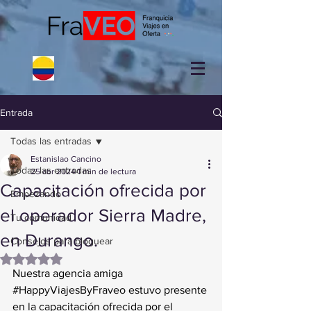
Entrada
Todas las entradas
Estanislao Cancino
Todas las entradas
25 abr 2024
1 min de lectura
Capacitación ofrecida por
Empezando
el operador Sierra Madre,
Tu comunidad
en Durango.
Consejos para bloguear
Obtuvo NaN de 5 estrellas.
Nuestra agencia amiga 
#HappyViajesByFraveo
 estuvo presente 
en la capacitación ofrecida por el 