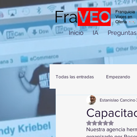
Inicio
IA
Preguntas
Todas las entradas
Empezando
Estanislao Cancino
Capacita
Obtuvo NaN de 5 es
Nuestra agencia herm
organizado por Recor