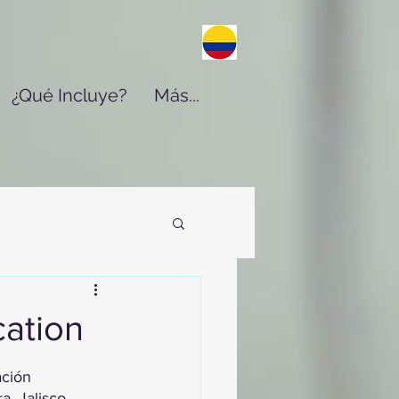
¿Qué Incluye?
Más...
ation
ción 
, Jalisco.