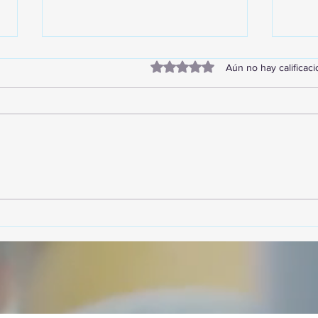
Obtuvo 0 de 5 estrellas.
Aún no hay calificac
TourTravelynByFraveo
Vive
participó en la capacitación vía
parti
Zoom
organ