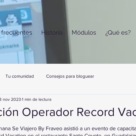
 frecuentes
Historia
Módulos
¿Qué es?
Tu comunidad
Consejos para bloguear
3 nov 2023
1 min de lectura
ción Operador Record Vac
trellas.
ana Se Viajero By Fraveo asistió a un evento de capacita
d Vacation en el restaurante Santo Coyote, en Guadalajara