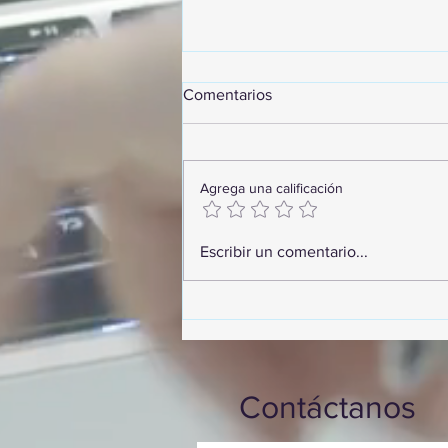
Comentarios
Agrega una calificación
GoMapTravelByFraveo
Escribir un comentario...
participó en un desayuno de
capacitación realizado en el
Hotel Casa Mayor
Contáctanos