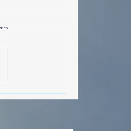
iones
MásViajandoByFraveo
cipó en la caravana
izada por Nefertari