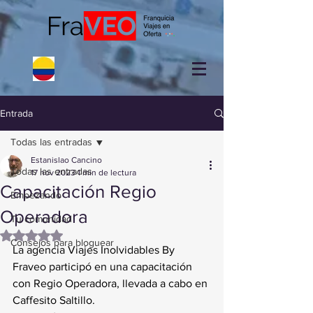
Entrada
Todas las entradas
Estanislao Cancino
Todas las entradas
17 nov 2023
1 min de lectura
Capacitación Regio
Empezando
Operadora
Tu comunidad
Obtuvo NaN de 5 estrellas.
Consejos para bloguear
La agencia Viajes Inolvidables By 
Fraveo participó en una capacitación 
con Regio Operadora, llevada a cabo en 
Caffesito Saltillo.