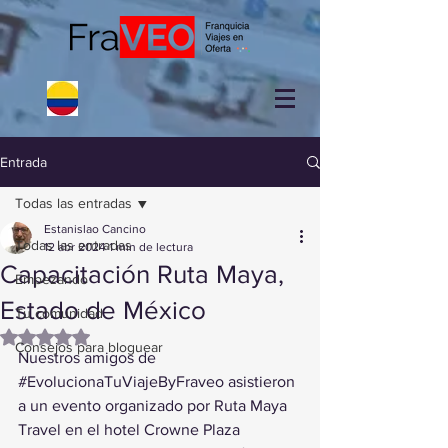
Entrada
Todas las entradas
Estanislao Cancino
Todas las entradas
12 abr 2024
1 min de lectura
Capacitación Ruta Maya,
Empezando
Estado de México
Tu comunidad
Obtuvo NaN de 5 estrellas.
Consejos para bloguear
Nuestros amigos de 
#EvolucionaTuViajeByFraveo
 asistieron 
a un evento organizado por Ruta Maya 
Travel en el hotel Crowne Plaza 