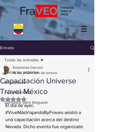
Entrada
Todas las entradas
Estanislao Cancino
Todas las entradas
18 abr 2024
1 min de lectura
Capacitación Universe
Empezando
Travel México
Tu comunidad
Obtuvo NaN de 5 estrellas.
Consejos para bloguear
El día de ayer, 
#ViveMásViajandoByFraveo
 asistió a 
una capacitación acerca del destino 
Nevada. Dicho evento fue organizado 