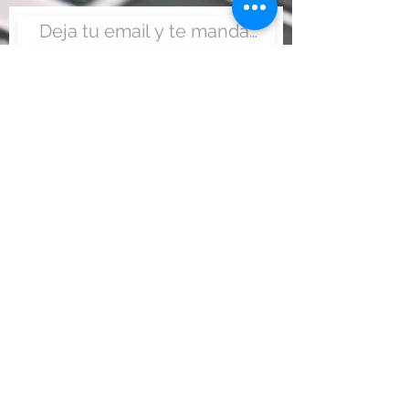
Enviar
Nunca fue tan fácil montar
un negocio
Más información:
www.viajesenoferta.com.mx/franquicias
www.franquiciaeconomica.com
www.franquiciadeagenciadeviajes.com
www.franquiciaagenciadeviajes.com