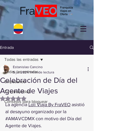
Entrada
Todas las entradas
Estanislao Cancino
Todas las entradas
5 jul 2024
1 min de lectura
Celebración de Día del
Empezando
Agente de Viajes
Tu comunidad
Obtuvo NaN de 5 estrellas.
Consejos para bloguear
La agencia 
Loli Viaja By FraVEO
 asistió 
al desayuno organizado por la 
#AMAVCDMX
 con motivo del Día del 
Agente de Viajes.