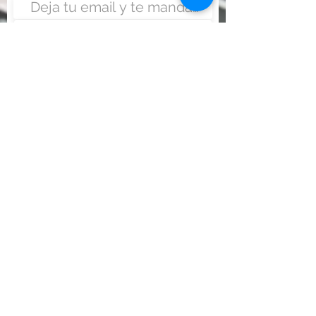
Enviar
Nunca fue tan fácil montar
un negocio
Más información:
www.viajesenoferta.com.mx/franquicias
www.franquiciaeconomica.com
www.franquiciadeagenciadeviajes.com
www.franquiciaagenciadeviajes.com