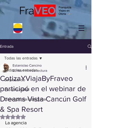
Entrada
Todas las entradas
Estanislao Cancino
Todas las entradas
23 feb
1 min de lectura
CotizaYViajaByFraveo
Empezando
participó en el webinar de
Tu comunidad
Dreams Vista Cancún Golf
Consejos para bloguear
& Spa Resort
Obtuvo NaN de 5 estrellas.
La agencia 