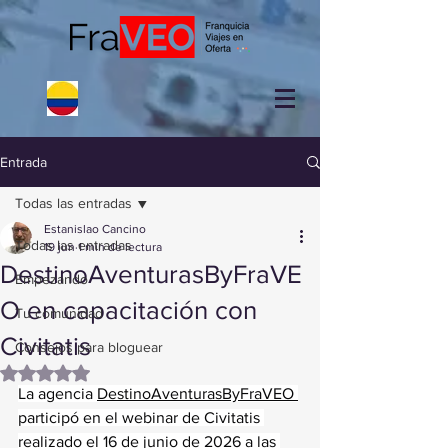
Entrada
Todas las entradas
Estanislao Cancino
Todas las entradas
19 jun
1 min de lectura
DestinoAventurasByFraVE
Empezando
O en capacitación con
Tu comunidad
Civitatis
Consejos para bloguear
Obtuvo NaN de 5 estrellas.
La agencia 
DestinoAventurasByFraVEO 
participó en el webinar de Civitatis 
realizado el 16 de junio de 2026 a las 