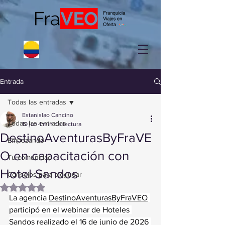
Entrada
Todas las entradas
Estanislao Cancino
Todas las entradas
19 jun
1 min de lectura
DestinoAventurasByFraVE
Empezando
O en capacitación con
Tu comunidad
Hotel Sandos
Consejos para bloguear
Obtuvo NaN de 5 estrellas.
La agencia 
DestinoAventurasByFraVEO
participó en el webinar de Hoteles 
Sandos realizado el 16 de junio de 2026 