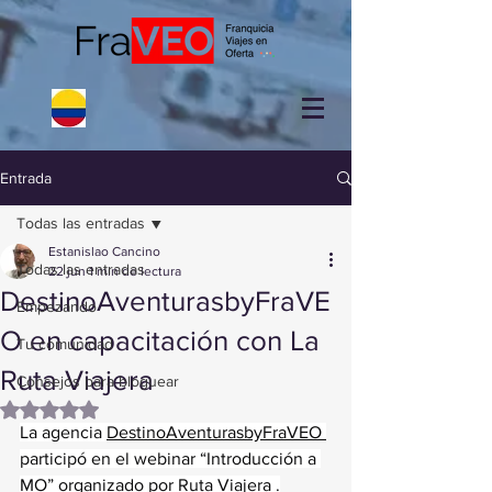
Entrada
Todas las entradas
Estanislao Cancino
Todas las entradas
22 jun
1 min de lectura
DestinoAventurasbyFraVE
Empezando
O en capacitación con La
Tu comunidad
Ruta Viajera
Consejos para bloguear
Obtuvo NaN de 5 estrellas.
La agencia 
DestinoAventurasbyFraVEO 
participó en el webinar “Introducción a 
MO” organizado por Ruta Viajera .