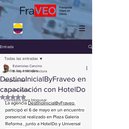
Entrada
Todas las entradas
Estanislao Cancino
Todas las entradas
8 may
1 min de lectura
DestinoInicialByFraveo en
Empezando
capacitación con HotelDo
Tu comunidad
Obtuvo NaN de 5 estrellas.
Consejos para bloguear
La agencia 
DestinoInicialByFraveo 
participó el 6 de mayo en un encuentro 
presencial realizado en Plaza Galería 
Reforma , junto a HotelDo y Universal 