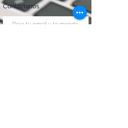
Contáctanos
Enviar
Nunca fue tan fácil montar
un negocio
Más información:
www.viajesenoferta.com.mx/franquicias
www.franquiciaeconomica.com
www.franquiciadeagenciadeviajes.com
www.franquiciaagenciadeviajes.com