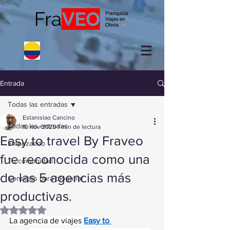
Entrada
Todas las entradas
Estanislao Cancino
Todas las entradas
10 nov 2025
1 min de lectura
Easy to travel By Fraveo
Empezando
fue reconocida como una
Tu comunidad
de las 5 agencias más
Consejos para bloguear
productivas.
Obtuvo NaN de 5 estrellas.
La agencia de viajes 
Easy to 