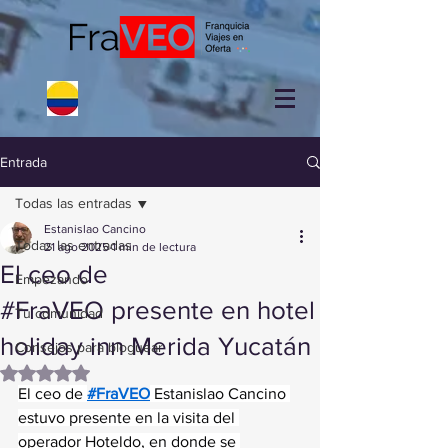
Entrada
Todas las entradas
Estanislao Cancino
Todas las entradas
21 ago 2025
1 min de lectura
El ceo de
Empezando
#FraVEO presente en hotel
Tu comunidad
holiday inn Merida Yucatán
Consejos para bloguear
Obtuvo NaN de 5 estrellas.
El ceo de 
#FraVEO
 Estanislao Cancino 
estuvo presente en la visita del 
operador Hoteldo, en donde se 