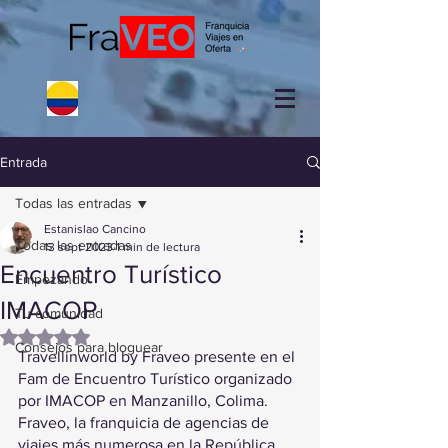
Entrada
Todas las entradas
Estanislao Cancino
Todas las entradas
13 sept 2023
1 min de lectura
Encuentro Turístico
Empezando
IMACOP
Tu comunidad
Obtuvo NaN de 5 estrellas.
Consejos para bloguear
Travellinworld by Fraveo presente en el 
Fam de Encuentro Turístico organizado 
por IMACOP en Manzanillo, Colima. 
Fraveo, la franquicia de agencias de 
viajes más numerosa en la República 