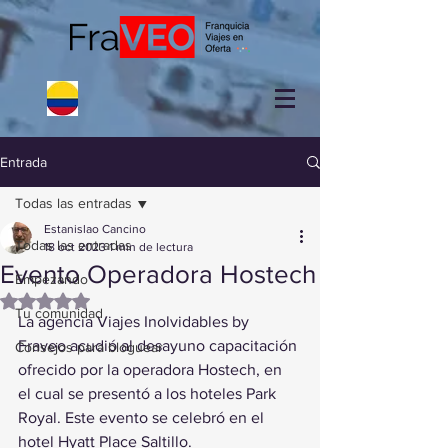
Entrada
Todas las entradas
Estanislao Cancino
Todas las entradas
18 oct 2023
1 min de lectura
Evento Operadora Hostech
Empezando
Obtuvo NaN de 5 estrellas.
Tu comunidad
La agencia Viajes Inolvidables by 
Fraveo acudió al desayuno capacitación 
Consejos para bloguear
ofrecido por la operadora Hostech, en 
el cual se presentó a los hoteles Park 
Royal. Este evento se celebró en el 
hotel Hyatt Place Saltillo.