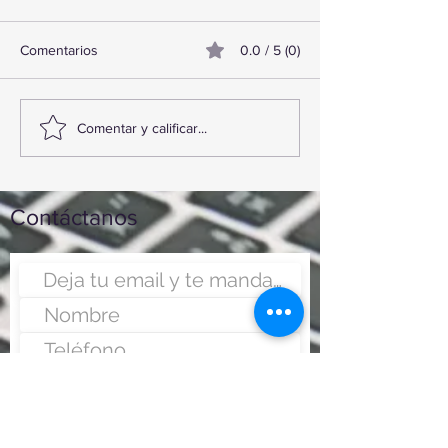
Comentarios
0.0 / 5 (0)
TourTravelynByFraveo
ViveMásViajand
Comentar y calificar...
participó en la capacitación
participó en la c
vía Zoom
organizada por N
Contáctanos
Enviar