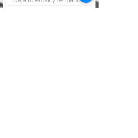
Enviar
Nunca fue tan fácil montar
un negocio
Más información:
www.viajesenoferta.com.mx/franquicias
www.franquiciaeconomica.com
www.franquiciadeagenciadeviajes.com
www.franquiciaagenciadeviajes.com