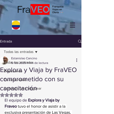
Entrada
Todas las entradas
Estanislao Cancino
Todas las entradas
5 feb 2025
1 min de lectura
Explora y Viaja by FraVEO
Empezando
comprometido con su
Tu comunidad
capacitación
Consejos para bloguear
Obtuvo NaN de 5 estrellas.
El equipo de 
Explora y Viaja by 
Fraveo
 tuvo el honor de asistir a la 
exclusiva presentación de Las Vegas, 