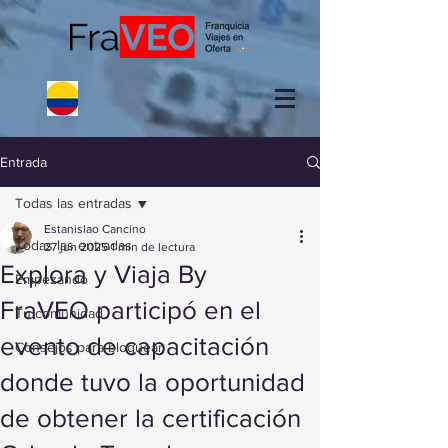
Entrada
Todas las entradas
Estanislao Cancino
Todas las entradas
27 jun 2025
1 min de lectura
Explora y Viaja By
Empezando
FraVEO participó en el
Tu comunidad
evento de capacitación
Consejos para bloguear
donde tuvo la oportunidad
de obtener la certificación