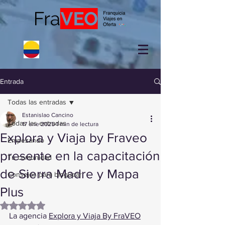
Entrada
Todas las entradas
Estanislao Cancino
Todas las entradas
17 ene 2025
1 min de lectura
Explora y Viaja by Fraveo
Empezando
presente en la capacitación
Tu comunidad
de Sierra Madre y Mapa
Consejos para bloguear
Plus
Obtuvo NaN de 5 estrellas.
La agencia 
Explora y Viaja By FraVEO