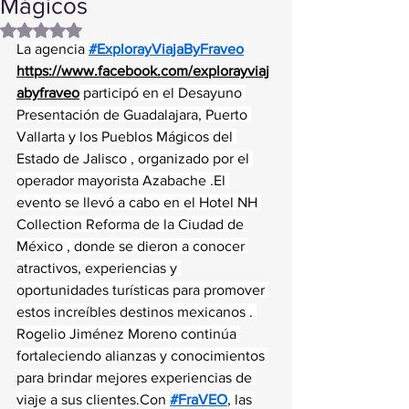
Mágicos
Obtuvo NaN de 5 estrellas.
La agencia 
#ExplorayViajaByFraveo
https://www.facebook.com/explorayviaj
abyfraveo
 participó en el Desayuno 
Presentación de Guadalajara, Puerto 
Vallarta y los Pueblos Mágicos del 
Estado de Jalisco , organizado por el 
operador mayorista Azabache .El 
evento se llevó a cabo en el Hotel NH 
Collection Reforma de la Ciudad de 
México , donde se dieron a conocer 
atractivos, experiencias y 
oportunidades turísticas para promover 
estos increíbles destinos mexicanos . 
Rogelio Jiménez Moreno continúa 
fortaleciendo alianzas y conocimientos 
para brindar mejores experiencias de 
viaje a sus clientes.Con 
#FraVEO
, las 