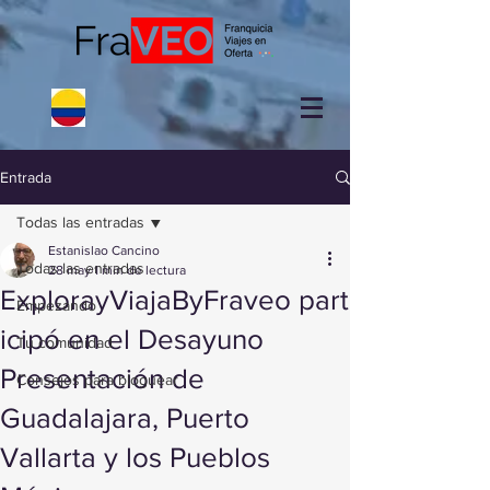
Entrada
Todas las entradas
Estanislao Cancino
Todas las entradas
28 may
1 min de lectura
ExplorayViajaByFraveo part
Empezando
icipó en el Desayuno
Tu comunidad
Presentación de
Consejos para bloguear
Guadalajara, Puerto
Vallarta y los Pueblos