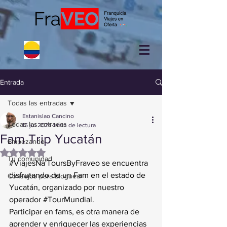
Entrada
Todas las entradas
Estanislao Cancino
Todas las entradas
15 jul 2024
1 min de lectura
Fam Trip Yucatán
Empezando
Obtuvo NaN de 5 estrellas.
Tu comunidad
#ViajesNa
'ToursByFraveo se encuentra 
disfrutando de un Fam en el estado de 
Consejos para bloguear
Yucatán, organizado por nuestro 
operador 
#TourMundial
.
Participar en fams, es otra manera de 
aprender y enriquecer las experiencias 