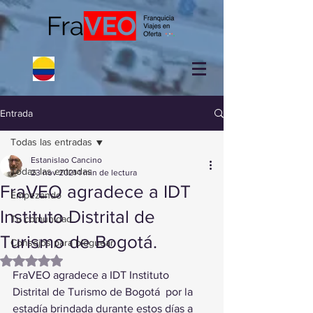
Entrada
Todas las entradas
Estanislao Cancino
Todas las entradas
23 nov 2021
1 min de lectura
FraVEO agradece a IDT
Empezando
Instituto Distrital de
Tu comunidad
Turismo de Bogotá.
Consejos para bloguear
Obtuvo NaN de 5 estrellas.
FraVEO agradece a 
IDT Instituto 
Distrital de Turismo de Bogotá
  por la 
estadía brindada durante estos días a 