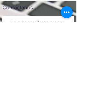
Contáctanos
Enviar
Nunca fue tan fácil montar
un negocio
Más información:
www.viajesenoferta.com.mx/franquicias
www.franquiciaeconomica.com
www.franquiciadeagenciadeviajes.com
www.franquiciaagenciadeviajes.com