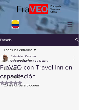
Entrada
Todas las entradas
Estanislao Cancino
Todas las entradas
24 oct 2022
1 min de lectura
FraVEO con Travel Inn en
Empezando
capacitación
Tu comunidad
Obtuvo NaN de 5 estrellas.
Consejos para bloguear