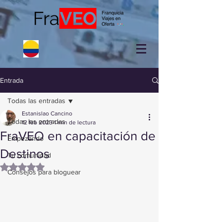
Entrada
Todas las entradas
Estanislao Cancino
Todas las entradas
12 feb 2023
1 min de lectura
FraVEO en capacitación de
Empezando
Destinos
Tu comunidad
Obtuvo NaN de 5 estrellas.
Consejos para bloguear