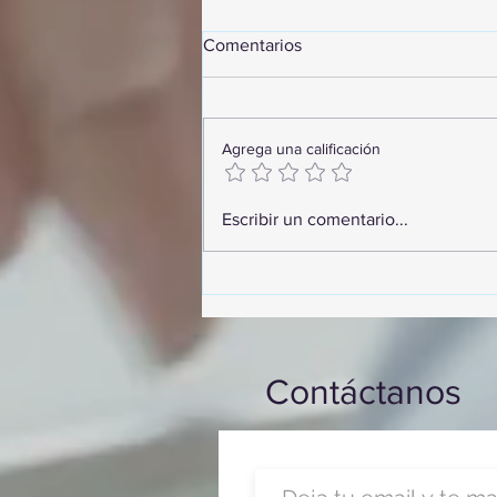
Comentarios
Agrega una calificación
GoMapTravelByFraveo
Escribir un comentario...
participó en un desayuno de
capacitación realizado en el
Hotel Casa Mayor
Contáctanos