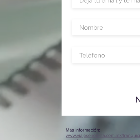
N
Más información:
www.viajesenoferta.com.mx/franquic