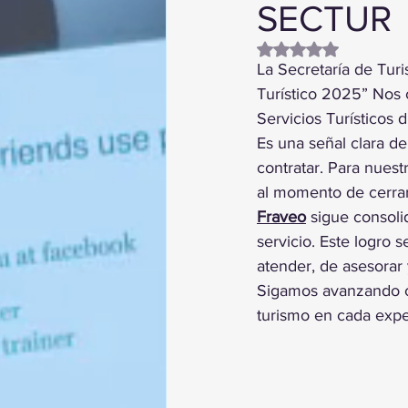
SECTUR
Obtuvo NaN de 5 es
La Secretaría de Tu
Turístico 2025” Nos 
Servicios Turísticos 
Es una señal clara de
contratar. Para nuest
al momento de cerrar
Fraveo
 sigue consoli
servicio. Este logro 
atender, de asesorar 
Sigamos avanzando co
turismo en cada exp