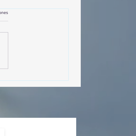
iones
MásViajandoByFraveo
cipó en la caravana
izada por Nefertari