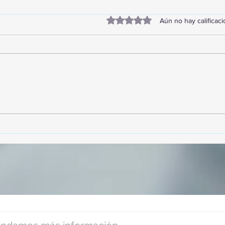
Obtuvo 0 de 5 estrellas.
Aún no hay calificac
TourTravelynByFraveo
Vive
participó en la capacitación vía
parti
Zoom
organ