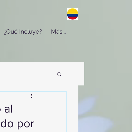
¿Qué Incluye?
Más...
 al
ado por