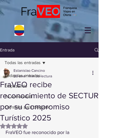
Entrada
Todas las entradas
Estanislao Cancino
Todas las entradas
28 ene
1 min de lectura
FraVEO recibe
Empezando
reconocimiento de SECTUR
Tu comunidad
por su Compromiso
Consejos para bloguear
Turístico 2025
Obtuvo NaN de 5 estrellas.
FraVEO fue reconocido por la 