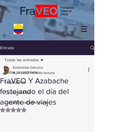
Entrada
Todas las entradas
Estanislao Cancino
Todas las entradas
8 jul 2022
1 min de lectura
FraVEO Y Azabache
Empezando
festejando el día del
Tu comunidad
agente de viajes
Consejos para bloguear
Obtuvo NaN de 5 estrellas.