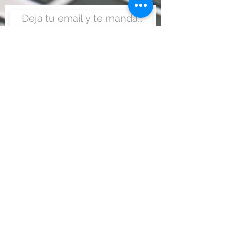
Enviar
Nunca fue tan fácil montar
un negocio
Más información:
www.viajesenoferta.com.mx/franquicias
www.franquiciaeconomica.com
www.franquiciadeagenciadeviajes.com
www.franquiciaagenciadeviajes.com