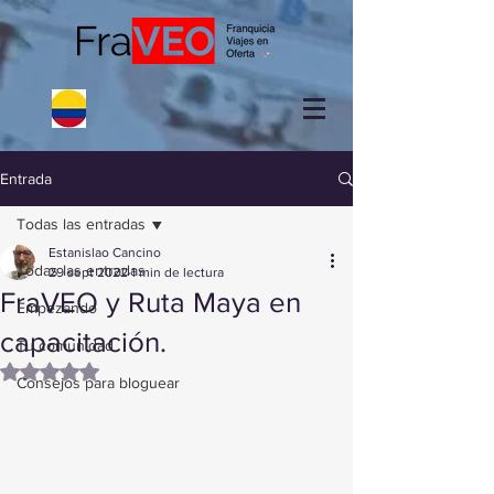
Entrada
Todas las entradas
Estanislao Cancino
Todas las entradas
29 sept 2022
1 min de lectura
FraVEO y Ruta Maya en
Empezando
capacitación.
Tu comunidad
Obtuvo NaN de 5 estrellas.
Consejos para bloguear