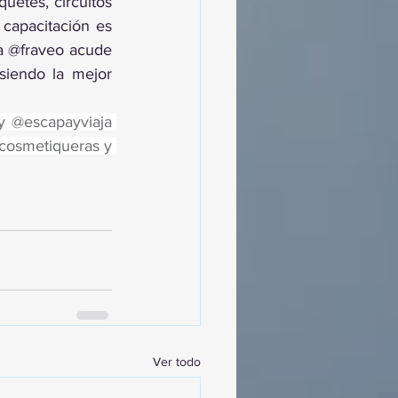
uetes, circuitos 
apacitación es 
a @fraveo acude 
siendo la mejor 
y @escapayviaja 
cosmetiqueras y 
Ver todo