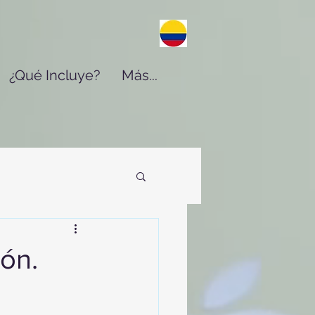
¿Qué Incluye?
Más...
ón.