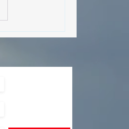
MásViajandoByFraveo
cipó en la caravana
izada por Nefertari