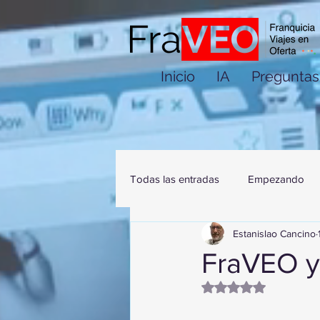
Inicio
IA
Preguntas
Todas las entradas
Empezando
Estanislao Cancino
FraVEO y
Obtuvo NaN de 5 es