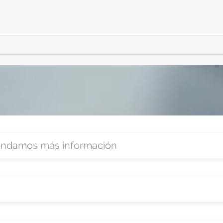
TourTravelynByFraveo
Vive
participó en la capacitación vía
parti
Zoom
organ