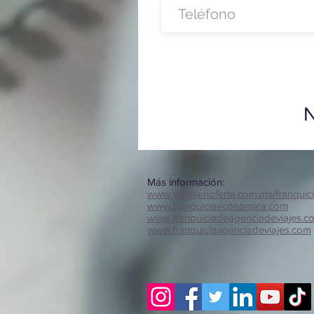
N
Más información:
www.viajesenoferta.com.mx/franquic
www.franquiciaeconomica.com
www.franquiciadeagenciadeviajes.c
www.franquiciaagenciadeviajes.com