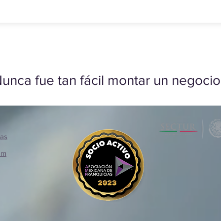
unca fue tan fácil montar un negocio
ias
om