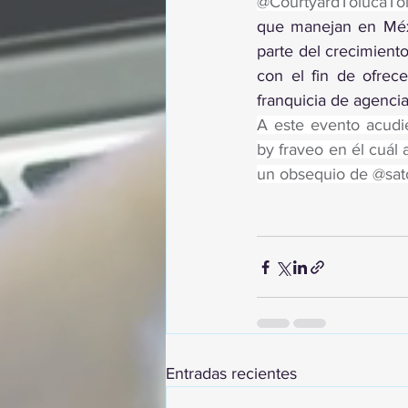
@CourtyardTolucaTol
que manejan en Méxi
parte del crecimient
con el fin de ofrece
franquicia de agencia
A este evento acudie
by fraveo en él cuál
un obsequio de @sat
Entradas recientes