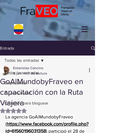
Entrada
Todas las entradas
Estanislao Cancino
Todas las entradas
3 jun
1 min de lectura
GoAlMundobyFraveo en
Empezando
capacitación con la Ruta
Tu comunidad
Viajera
Consejos para bloguear
Obtuvo NaN de 5 estrellas.
La agencia GoAlMundobyFraveo 
(
https://www.facebook.com/profile.php?
id=61560196031358
)
 participó el 28 de 