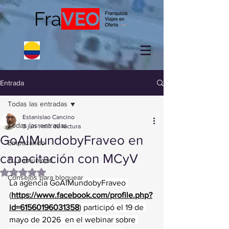
Entrada
Todas las entradas
Estanislao Cancino
Todas las entradas
3 jun
1 min de lectura
GoAlMundobyFraveo en
Empezando
capacitación con MCyV
Tu comunidad
Obtuvo NaN de 5 estrellas.
Consejos para bloguear
La agencia GoAlMundobyFraveo 
(
https://www.facebook.com/profile.php?
id=61560196031358
)
 participó el 19 de 
mayo de 2026  en el webinar sobre 